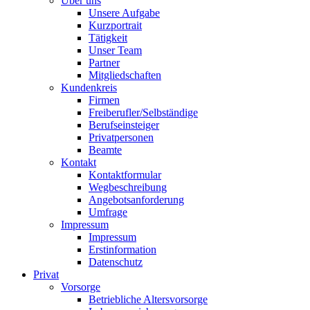
Über uns
Unsere Aufgabe
Kurzportrait
Tätigkeit
Unser Team
Partner
Mitgliedschaften
Kundenkreis
Firmen
Freiberufler/Selbständige
Berufseinsteiger
Privatpersonen
Beamte
Kontakt
Kontaktformular
Wegbeschreibung
Angebotsanforderung
Umfrage
Impressum
Impressum
Erstinformation
Datenschutz
Privat
Vorsorge
Betriebliche Altersvorsorge