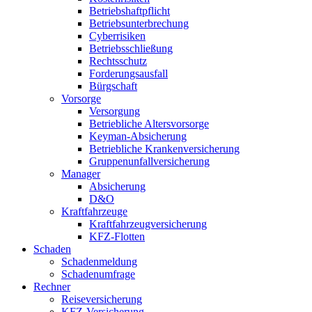
Betriebshaftpflicht
Betriebsunterbrechung
Cyberrisiken
Betriebsschließung
Rechtsschutz
Forderungsausfall
Bürgschaft
Vorsorge
Versorgung
Betriebliche Altersvorsorge
Keyman-Absicherung
Betriebliche Krankenversicherung
Gruppenunfallversicherung
Manager
Absicherung
D&O
Kraftfahrzeuge
Kraftfahrzeugversicherung
KFZ-Flotten
Schaden
Schadenmeldung
Schadenumfrage
Rechner
Reiseversicherung
KFZ-Versicherung